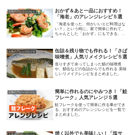
おかず＆あと一品におすすめ！
お魚のアレンジレシピ
「海老」のアレンジレシピ５選
「海老を使った、何かいいエビ料理はな
い？」という時に。家で簡単に作れて、
ちゃんとした「おかず」にもできる、お
すすめのアレンジレシピをまとめまし
た。
缶詰＆残り物でも作れる！「さば
お魚のアレンジレシピ
味噌煮」人気リメイクレシピ５選
造りすぎて余ってしまった鯖の味噌煮
や、鯖缶などの缶詰からでも作れる 美味
しいリメイクレシピをまとめました。
簡単に作れるのにやみつき！「鮭
お魚のアレンジレシピ
フレーク」人気アレンジ５選
鮭フレークを使って簡単に作る事ができ
る、おすすめのアレンジレシピを一覧で
まとめました。
焼く以外でも美味しい！「塩サ
お魚のアレンジレシピ