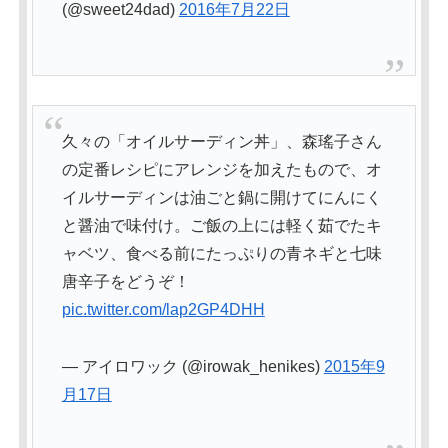
(@sweet24dad)
2016年7月22日
久々の「オイルサーディン丼」、森瑤子さん
の定番レシピにアレンジを加えたもので、オ
イルサーディンは油ごと鍋に開けてにんにく
と醤油で味付け。ご飯の上には軽く茹でたキ
ャベツ、食べる前にたっぷりの青ネギと七味
唐辛子をどうぞ！
pic.twitter.com/lap2GP4DHH
— アイロワック (@irowak_henikes)
2015年9
月17日