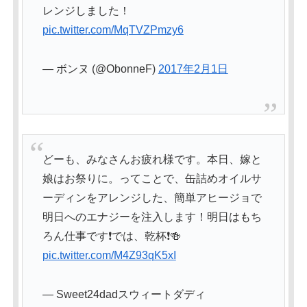
レンジしました！
pic.twitter.com/MqTVZPmzy6
— ボンヌ (@ObonneF)
2017年2月1日
どーも、みなさんお疲れ様です。本日、嫁と
娘はお祭りに。ってことで、缶詰めオイルサ
ーディンをアレンジした、簡単アヒージョで
明日へのエナジーを注入します！明日はもち
ろん仕事です❗では、乾杯❗🍻
pic.twitter.com/M4Z93qK5xI
— Sweet24dadスウィートダディ