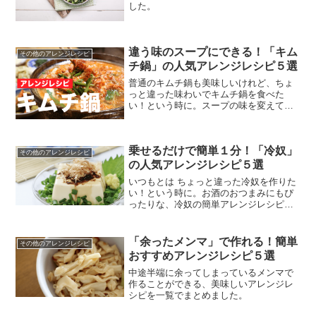
した。
違う味のスープにできる！「キム
その他のアレンジレシピ
チ鍋」の人気アレンジレシピ５選
普通のキムチ鍋も美味しいけれど、ちょ
っと違った味わいでキムチ鍋を食べた
い！という時に。スープの味を変えて、
美味しく食べれるおすすめのレシピを一
覧でまとめました。
乗せるだけで簡単１分！「冷奴」
その他のアレンジレシピ
の人気アレンジレシピ５選
いつもとは ちょっと違った冷奴を作りた
い！という時に。お酒のおつまみにもぴ
ったりな、冷奴の簡単アレンジレシピを
一覧でまとめました。
「余ったメンマ」で作れる！簡単
その他のアレンジレシピ
おすすめアレンジレシピ５選
中途半端に余ってしまっているメンマで
作ることができる、美味しいアレンジレ
シピを一覧でまとめました。