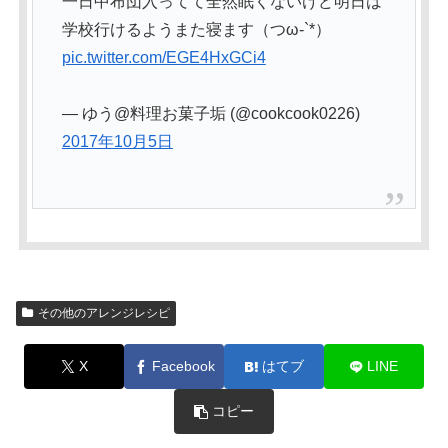
一日中布団入ってて全然眠くないけど明日は
学校行けるようまた寝ます（つω-`*）
pic.twitter.com/EGE4HxGCi4
— ゆう@料理お菓子垢 (@cookcook0226)
2017年10月5日
その他のアレンジレシピ
X
Facebook
はてブ
LINE
コピー