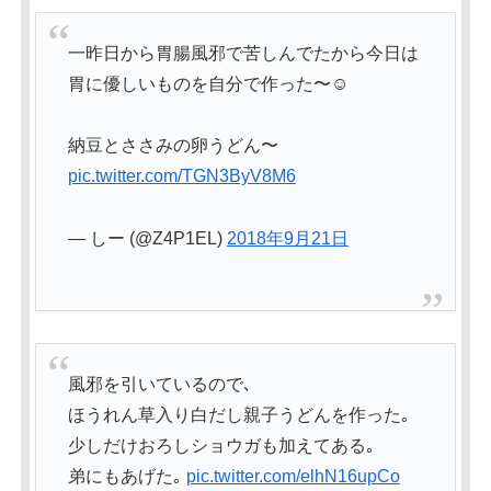
一昨日から胃腸風邪で苦しんでたから今日は
胃に優しいものを自分で作った〜☺️
納豆とささみの卵うどん〜
pic.twitter.com/TGN3ByV8M6
— しー (@Z4P1EL)
2018年9月21日
風邪を引いているので､
ほうれん草入り白だし親子うどんを作った｡
少しだけおろしショウガも加えてある｡
弟にもあげた｡
pic.twitter.com/elhN16upCo