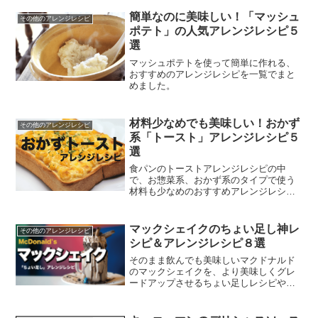
簡単なのに美味しい！「マッシュ
その他のアレンジレシピ
ポテト」の人気アレンジレシピ５
選
マッシュポテトを使って簡単に作れる、
おすすめのアレンジレシピを一覧でまと
めました。
材料少なめでも美味しい！おかず
その他のアレンジレシピ
系「トースト」アレンジレシピ５
選
食パンのトーストアレンジレシピの中
で、お惣菜系、おかず系のタイプで使う
材料も少なめのおすすめアレンジレシピ
を一覧でまとめました。
マックシェイクのちょい足し神レ
その他のアレンジレシピ
シピ＆アレンジレシピ８選
そのまま飲んでも美味しいマクドナルド
のマックシェイクを、より美味しくグレ
ードアップさせるちょい足しレシピや、
もうひと手間で激ウマにできるレシピを
紹介します。マクドナルド店内のイート
インで、その場でできるアレンジ方法か