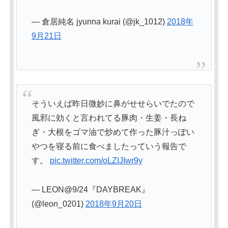
— 倉居純名 jyunna kurai (@jk_1012)
2018年
9月21日
そういえば昨日微妙に鼻がせせらいでたので
風邪に効くと言われてる豚肉・生姜・長ね
ぎ・大根をゴマ油で炒めて作った豚汁っぽい
やつを寝る前に食べましたっていう報告で
す。
pic.twitter.com/oLZIJIwr9y
— LEON@9/24『DAYBREAK』
(@leon_0201)
2018年9月20日