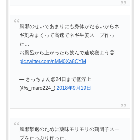
風邪のせいであまりにも身体がだるいからネ
ギ刻みまくって高速でネギ生姜スープ作っ
た…
お風呂から上がったら飲んで速攻寝よう😇
pic.twitter.com/nMM0Xa8CYM
— さっちょん@24日まで低浮上
(@s_maro224_)
2018年9月19日
風邪撃退のために薬味モリモリの鶏団子スー
プをたっぷり作った。