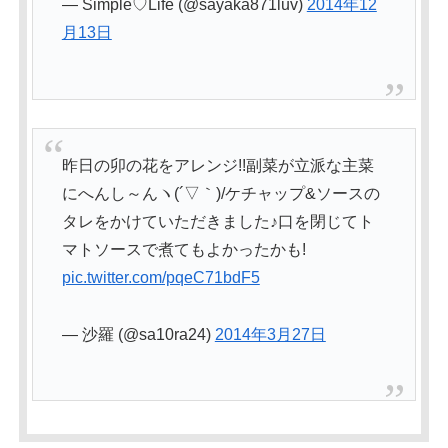
— Simple♡Life (@sayaka871luv)
2014年12
月13日
昨日の卯の花をアレンジ!!副菜が立派な主菜
にへんし～んヽ(´▽｀)/ケチャップ&ソースの
タレをかけていただきました♪口を閉じてト
マトソースで煮てもよかったかも!
pic.twitter.com/pqeC71bdF5
— 沙羅 (@sa10ra24)
2014年3月27日