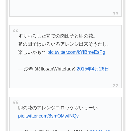
すりおろした筍での肉団子と卯の花。
筍の団子はいろいろアレンジ出来そうだし、
楽しいかも🍴
pic.twitter.com/kYiBmeEsPg
— 沙希 (@ItosanWhitelady)
2015年4月26日
卯の花のアレンジコロッケ♡いぇーい
pic.twitter.com/8smOMwfNQv