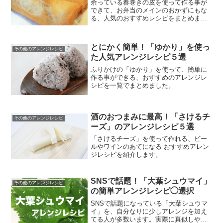
余っている春巻きの皮を使って作る事が
できて、お弁当のメインのおかずにもな
る、人気のおすすめレシピをまとめまし
た。
とにかく簡単！「ゆかり」を使っ
その他のアレンジレシピ
た人気アレンジレシピ５選
ふりかけの「ゆかり」を使って、簡単に
作る事ができる、おすすめのアレンジレ
シピを一覧でまとめました。
酒のおつまみに最高！「さけるチ
その他のアレンジレシピ
ーズ」のアレンジレシピ５選
「さけるチーズ」を使って作れる、ビー
ルやワインのあてになる おすすめアレン
ジレシピを紹介します。
SNSで話題！「大葉シュウマイ」
その他のアレンジレシピ
の簡単アレンジレシピ◯選択
SNSで話題になっている「大葉シュウマ
イ」を、自分なりに少しアレンジを加え
てる人が多数います。実際に真似しやす