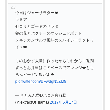
今日はジャーサラダー❤️
キヌア
セロリとゴーヤのサラダ
卯の花とパクチーのマッシュドポテト
メキシカンサルサ風味のスパイシーラタトゥ
イユ❤️
このおかず大量に作ったからこれから１週間
ずっとお弁当はこのベースでアレンジ❤️もち
ろんビーガン飯だよ☘️
pic.twitter.com/BFwdgN3ZM9
— さとみん😎Dハロお疲れ様
(@extractOf_llama)
2017年5月17日