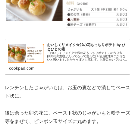
おいしくリメイク☆卯の花もっちりポテト by ひ
とひとの素
「おいしくリメイク☆卯の花もっちりポテト」の作り方。
卯の花の煮物が入ってるって言わなければ絶対気づかれな
いと思います♪おからっぽさも感じず、お餅みたいでおいし
いですょ♪ 材料: じゃがいも、卯の花、片栗粉
cookpad.com
レンチンしたじゃがいもは、お玉の裏などで潰してペース
ト状に。
後は余った卯の花に、ペースト状のじゃがいもと粉チーズ
等をまぜて、ピンポン玉サイズに丸めます。