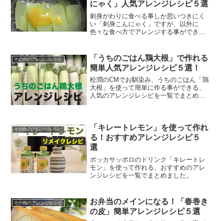
にゃく」人気アレンジレシピ５選
刺身がわりに食べる事しか思いつきにく
い「刺身こんにゃく」ですが、以外に
色々な食べ方でアレンジする事ができま
す。
「うちのごはん鶏大根」で作れる
その他のアレンジレシピ
簡単人気アレンジレシピ５選！
松潤のCMでお馴染み、うちのごはん「鶏
大根」を使って簡単に作る事ができる、
人気のアレンジレシピを一覧でまとめま
した。
「キレートレモン」を使って作れ
その他のアレンジレシピ
る！おすすめアレンジレシピ５
選
ポッカサッポロのドリンク「キレートレ
モン」を使って作れる、おすすめのアレ
ンジレシピを一覧でまとめました。
お弁当のメインになる！「春巻き
その他のアレンジレシピ
の皮」簡単アレンジレシピ５選