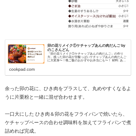
卯の花リメイク①ケチャップあんの肉だんご by
のこさんどん
「卯の花リメイク①ケチャップあんの肉だんご」の作り
方。残った卯の花が甘酸っぱいケチャップあんの肉だんご
に大変身〜！晩ご飯のおかずやお弁当にも〜！ 材料: あま
った卯の花、豚挽肉、片栗粉
cookpad.com
余った卯の花に、ひき肉をプラスして、丸めやすくなるよ
うに片栗粉と一緒に混ぜ合わせます。
一口大にした ひき肉＆卯の花をフライパンで焼いたら、
ケチャップベースの合わせ調味料を加えてフライパンで煮
詰めれば完成。