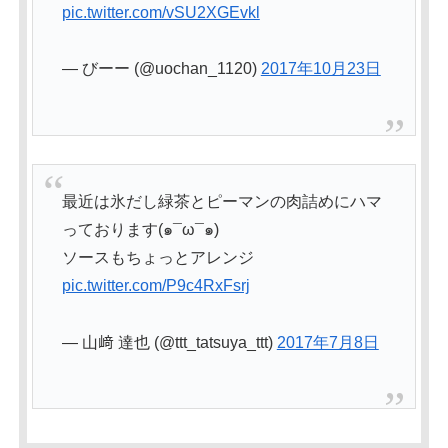
pic.twitter.com/vSU2XGEvkl
— びーー (@uochan_1120)
2017年10月23日
最近は氷だし緑茶とピーマンの肉詰めにハマ
っております(๑¯ω¯๑)
ソースもちょっとアレンジ
pic.twitter.com/P9c4RxFsrj
— 山﨑 達也 (@ttt_tatsuya_ttt)
2017年7月8日