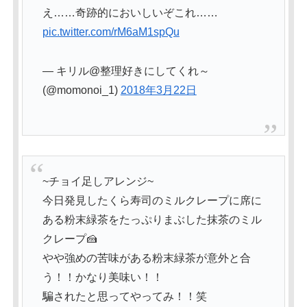
え……奇跡的においしいぞこれ……
pic.twitter.com/rM6aM1spQu
— キリル@整理好きにしてくれ～
(@momonoi_1)
2018年3月22日
~チョイ足しアレンジ~
今日発見したくら寿司のミルクレープに席に
ある粉末緑茶をたっぷりまぶした抹茶のミル
クレープ🍰
やや強めの苦味がある粉末緑茶が意外と合
う！！かなり美味い！！
騙されたと思ってやってみ！！笑