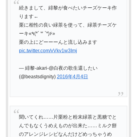
続きまして、緋黎が食べたいチーズケーキ作
ります←
栗に相性の良い緑茶を使って、緑茶チーズケ
ーキ«٩(*´ ꒳ `*)۶»
栗の上にどーーーんと流し込みます
pic.twitter.com/vVkv1w3Imj
— 緋黎-akari-@白夜の歌生還したい
(@beastsdignity)
2016年4月4日
聞いてくれ……片栗粉と粉末緑茶と黒糖でと
んでもなくうめえものが出来た……ミルク餅
のアレンジレシピなんだけどめっちゃうめ