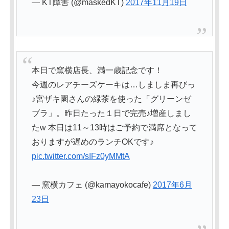
— KT障害 (@maskedKT)
2017年11月19日
本日で窯横店長、満一歳記念です！
今週のレアチーズケーキは…しましま再びっ
♪宮ザキ園さんの緑茶を使った「グリーンゼ
ブラ」。昨日たった１日で完売♪増産しまし
たw 本日は11～13時はご予約で満席となって
おりますが遅めのランチOKです♪
pic.twitter.com/sIFz0yMMtA
— 窯横カフェ (@kamayokocafe)
2017年6月
23日