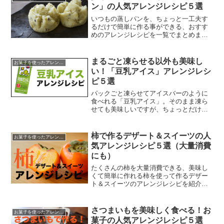
ン」の人気アレンジレシピ５選
いつもの蒸しパンを、ちょっと一工夫す
るだけで簡単に作る事ができる、おすす
めのアレンジレシピを一覧でまとめまし
た。
まるごと凍らせる以外も美味し
お菓子を使ったアレンジレシピ
い！「豆乳アイス」アレンジレシ
ピ５選
パックごと凍らせてアイスバーのように
食べれる「豆乳アイス」。そのまま凍ら
せても美味しいですが、ちょっとだけも
うひと工夫する事で、さらに美味しいア
イスにする事ができますよ！
柿で作るデザート＆スイーツの人
お菓子を使ったアレンジレシピ
気アレンジレシピ５選（大量消費
にも）
たくさんの柿を大量消費できる、美味し
くて簡単に作れる柿を使って作るデザー
ト＆スイーツのアレンジレシピを紹介し
ます。
さつまいもを美味しく食べる！お
お菓子を使ったアレンジレシピ
菓子の人気アレンジレシピ５選